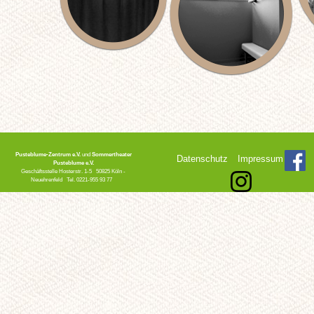
Pusteblume-Zentrum e.V.
und
Sommertheater
Datenschutz
Impressum
Pusteblume e.V.
Geschäftsstelle Hosterstr. 1-5 50825 Köln -
Neuehrenfeld Tel. 0221-955 93 77