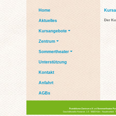
Home
Kursa
Der Ku
Aktuelles
Kursangebote
Zentrum
Sommertheater
Unterstützung
Kontakt
Anfahrt
AGBs
Pusteblume-Zentrum e.V.
und
Sommertheater Pus
Geschäftsstelle Hosterstr. 1-5 50825 Köln - Neuehrenfeld 