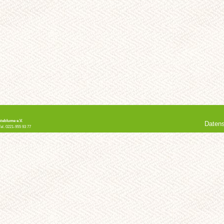
teblume e.V.
Daten
Tel. 0221-955 93 77