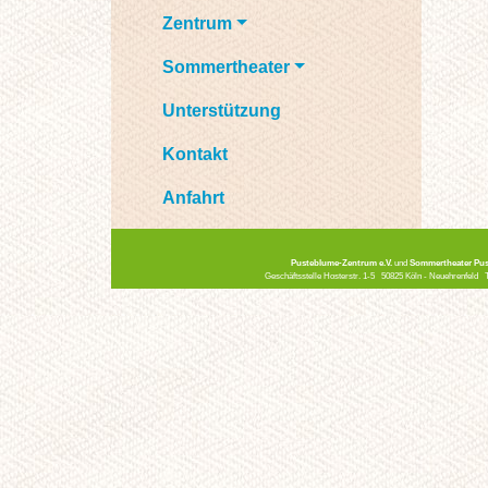
Zentrum
Sommertheater
Unterstützung
Kontakt
Anfahrt
Pusteblume-Zentrum e.V.
und
Sommertheater Pus
Geschäftsstelle Hosterstr. 1-5 50825 Köln - Neuehrenfeld 