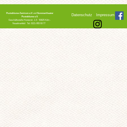
Pusteblume-Zentrum e.V.
und
Sommertheater
Datenschutz
Impressum
Pusteblume e.V.
Geschäftsstelle Hosterstr. 1-5 50825 Köln -
Neuehrenfeld Tel. 0221-955 93 77