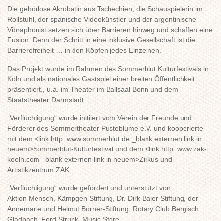
Die gehörlose Akrobatin aus Tschechien, die Schauspielerin im
Rollstuhl, der spanische Videokünstler und der argentinische
Vibraphonist setzen sich über Barrieren hinweg und schaffen eine
Fusion. Denn der Schritt in eine inklusive Gesellschaft ist die
Barrierefreiheit … in den Köpfen jedes Einzelnen.
Das Projekt wurde im Rahmen des Sommerblut Kulturfestivals in
Köln und als nationales Gastspiel einer breiten Öffentlichkeit
präsentiert., u.a. im Theater im Ballsaal Bonn und dem
Staatstheater Darmstadt.
„Verflüchtigung“ wurde initiiert vom Verein der Freunde und
Förderer des Sommertheater Pusteblume e.V. und kooperierte
mit dem <link http: www.sommerblut.de _blank externen link in
neuem>Sommerblut-Kulturfestival und dem <link http: www.zak-
koeln.com _blank externen link in neuem>Zirkus und
Artistikzentrum ZAK.
„Verflüchtigung“ wurde gefördert und unterstützt von:
Aktion Mensch, Kämpgen Stiftung, Dr. Dirk Baier Stiftung, der
Annemarie und Helmut Börner-Stiftung, Rotary Club Bergisch
Gladbach, Ford Strunk, Music Store.