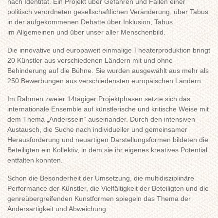
nach Identität. Ein Projekt über Gefahren und Fallen einer
politisch verordneten gesellschaftlichen Veränderung, über Tabus
in der aufgekommenen Debatte über Inklusion, Tabus
im Allgemeinen und über unser aller Menschenbild.
Die innovative und europaweit einmalige Theaterproduktion bringt
20 Künstler aus verschiedenen Ländern mit und ohne
Behinderung auf die Bühne. Sie wurden ausgewählt aus mehr als
250 Bewerbungen aus verschiedensten europäischen Ländern.
Im Rahmen zweier 14tägiger Projektphasen setzte sich das
internationale Ensemble auf künstlerische und kritische Weise mit
dem Thema „Anderssein“ auseinander. Durch den intensiven
Austausch, die Suche nach individueller und gemeinsamer
Herausforderung und neuartigen Darstellungsformen bildeten die
Beteiligten ein Kollektiv, in dem sie ihr eigenes kreatives Potential
entfalten konnten.
Schon die Besonderheit der Umsetzung, die multidisziplinäre
Performance der Künstler, die Vielfältigkeit der Beteiligten und die
genreübergreifenden Kunstformen spiegeln das Thema der
Andersartigkeit und Abweichung.