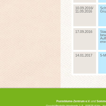
10.09.2016/
Sch
11.09.2016
Gru
17.09.2016
Star
bew
Auf
erw
14.01.2017
5-M
Pusteblume-Zentrum e.V.
und
Sommer