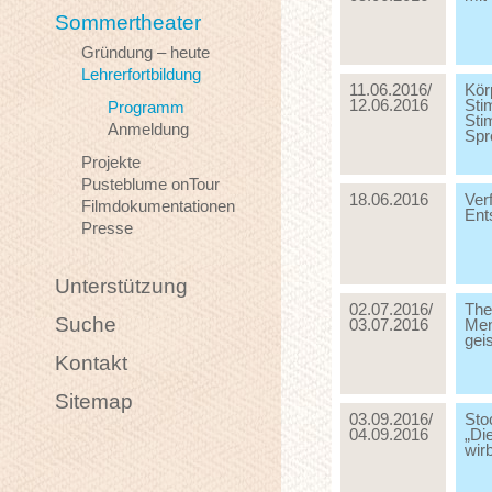
Sommertheater
Gründung – heute
Lehrerfortbildung
11.06.2016/
Kör
12.06.2016
Sti
Programm
Sti
Anmeldung
Spr
Projekte
Pusteblume onTour
18.06.2016
Ver
Filmdokumentationen
Ent
Presse
Unterstützung
02.07.2016/
The
Suche
03.07.2016
Men
gei
Kontakt
Sitemap
03.09.2016/
Sto
04.09.2016
„Di
wir