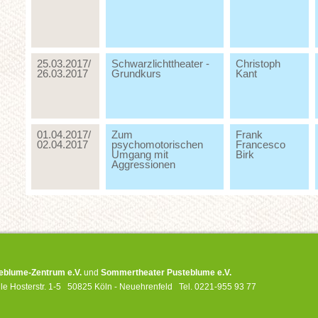
25.03.2017/
Schwarzlichttheater -
Christoph
26.03.2017
Grundkurs
Kant
01.04.2017/
Zum
Frank
02.04.2017
psychomotorischen
Francesco
Umgang mit
Birk
Aggressionen
eblume-Zentrum e.V.
und
Sommertheater Pusteblume e.V.
lle Hosterstr. 1-5 50825 Köln - Neuehrenfeld Tel. 0221-955 93 77