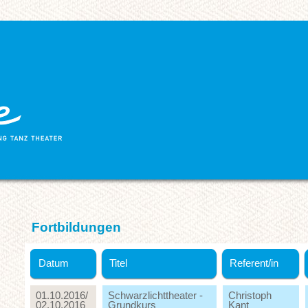
Fortbildungen
Datum
Titel
Referent/in
01.10.2016/
Schwarzlichttheater -
Christoph
02.10.2016
Grundkurs
Kant