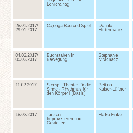
Yoga als Hilfen im
Lehreralltag
28.01.2017/
Cajonga Bau und Spiel
Donald
29.01.2017
Holtermanns
04.02.2017/
Buchstaben in
Stephanie
05.02.2017
Bewegung
Mrachacz
11.02.2017
Stomp - Theater für die
Bettina
Sinne - Rhythmus für
Kaiser-Lüftner
den Körper I (Basis)
18.02.2017
Tanzen –
Heike Finke
Improvisieren und
Gestalten