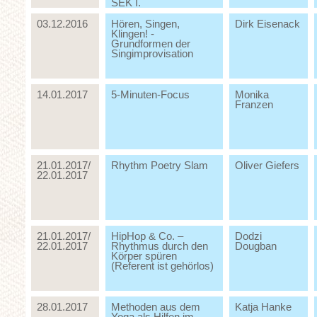
SEK I.
03.12.2016
Hören, Singen,
Dirk Eisenack
Klingen! -
Grundformen der
Singimprovisation
14.01.2017
5-Minuten-Focus
Monika
Franzen
21.01.2017/
Rhythm Poetry Slam
Oliver Giefers
22.01.2017
21.01.2017/
HipHop & Co. –
Dodzi
22.01.2017
Rhythmus durch den
Dougban
Körper spüren
(Referent ist gehörlos)
28.01.2017
Methoden aus dem
Katja Hanke