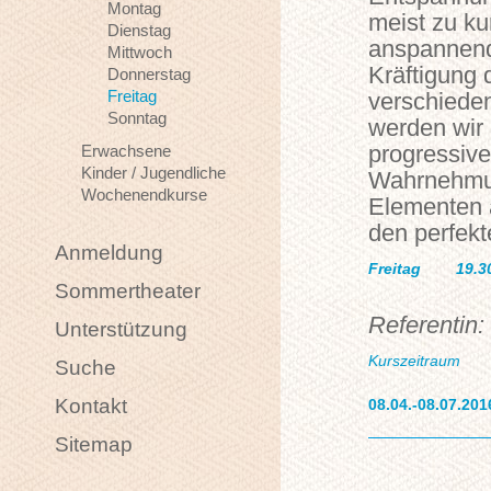
Montag
meist zu ku
Dienstag
anspannend
Mittwoch
Kräftigung
Donnerstag
Freitag
verschiede
Sonntag
werden wir d
progressiv
Erwachsene
Kinder / Jugendliche
Wahrnehmun
Wochenendkurse
Elementen a
den perfek
Anmeldung
Freitag
19.3
Sommertheater
Referentin:
Unterstützung
Kurszeitraum
Suche
Kontakt
08.04.-08.07.201
Sitemap