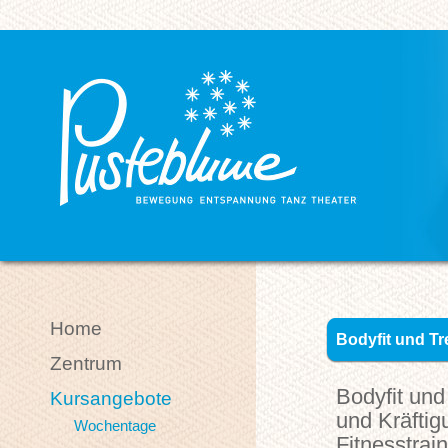
Home
Bodyfit und T
Zentrum
Bodyfit und
Kursangebote
und Kräftig
Wochentage
Fitnesstra