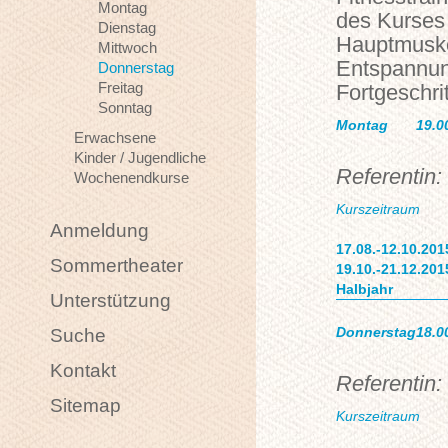
Montag
des Kurses 
Dienstag
Hauptmuske
Mittwoch
Entspannung
Donnerstag
Freitag
Fortgeschri
Sonntag
Montag
19.0
Erwachsene
Kinder / Jugendliche
Referentin: 
Wochenendkurse
Kurszeitraum
Anmeldung
17.08.-12.10.201
Sommertheater
19.10.-21.12.201
Halbjahr
Unterstützung
Donnerstag
18.0
Suche
Kontakt
Referentin
Sitemap
Kurszeitraum