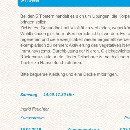
5-Tibeter
Bei den 5 Tibetern handelt es sich um Übungen, die Körpe
bringen sollen.
Ziel ist es, Gesundheit mit Vitalität zu verbinden, wobei kö
Wohlbefinden gleichermaßen berücksichtigt werden. Es s
regeneriert und die Beweglichkeit wiederhergestellt werd
exemplarisch zu nennen: Aktivierung des vegetativen Ne
Immunsystems, Durchblutung der Nieren, Gleichgewichtss
Rückenmuskulatur etc. Jeder Teilnehmer ist nach diesem 
Tibeter zu Hause durchzuführen.
Bitte bequeme Kleidung und eine Decke mitbringen.
Samstag
14.00-17.30 Uhr
Ingrid Feuchter
Kurszeitraum
Pre
16.04.2016
Wochenendkurs
€ 29,