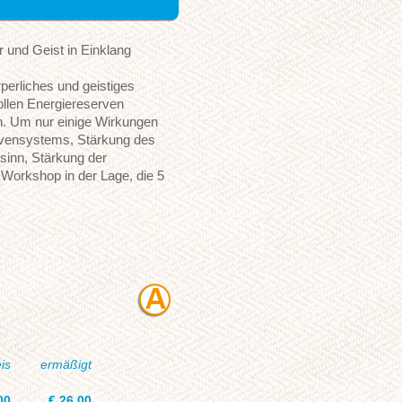
r und Geist in Einklang
rperliches und geistiges
ollen Energiereserven
en. Um nur einige Wirkungen
rvensystems, Stärkung des
inn, Stärkung der
Workshop in der Lage, die 5
is
ermäßigt
00
€ 26,00