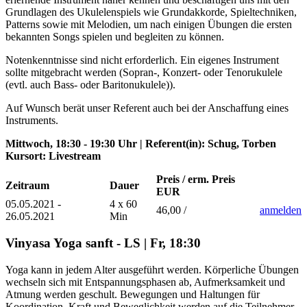
Grundlagen des Ukulelenspiels wie Grundakkorde, Spieltechniken,
Patterns sowie mit Melodien, um nach einigen Übungen die ersten
bekannten Songs spielen und begleiten zu können.
Notenkenntnisse sind nicht erforderlich. Ein eigenes Instrument
sollte mitgebracht werden (Sopran-, Konzert- oder Tenorukulele
(evtl. auch Bass- oder Baritonukulele)).
Auf Wunsch berät unser Referent auch bei der Anschaffung eines
Instruments.
Mittwoch, 18:30 - 19:30 Uhr | Referent(in): Schug, Torben
Kursort: Livestream
Preis / erm. Preis
Zeitraum
Dauer
EUR
05.05.2021 -
4 x 60
46,00 /
anmelden
26.05.2021
Min
Vinyasa Yoga sanft - LS | Fr, 18:30
Yoga kann in jedem Alter ausgeführt werden. Körperliche Übungen
wechseln sich mit Entspannungsphasen ab, Aufmerksamkeit und
Atmung werden geschult. Bewegungen und Haltungen für
Koordination, Kraft und Beweglichkeit werden auf die Teilnehmer