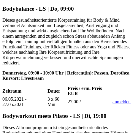
Bodybalance - LS | Do, 09:00
Dieses gesundheitsorientierte Körpertraining für Body & Mind
verbindet Achtsamkeit und Losgelassenheit, Anstrengung und
Entspannung und wirkt ausgleichend auf Ihr Wohlbefinden. Nach
einem anregenden und zugleich schon Stress abbauenden Anfang
erfolgt ein Training mit vielfältigen Inhalten aus den Bereichen des
Functional Trainings, der Rücken Fitness oder aus Yoga und Pilates,
welches nachhaltig Ihre Körperaufrichtung und Ihre
Körperwahrnehmung verbessert und unerwünschte Spannungen
reduziert.
Donnerstag, 09:00 - 10:00 Uhr | Referent(in): Passon, Dorothea
Kursort: Livestream
Preis / erm. Preis
Zeitraum
Dauer
EUR
06.05.2021 -
3 x 60
27,00 /
anmelden
27.05.2021
Min
Bodyworkout meets Pilates - LS | Di, 19:00
Dieses Allroundprogramm ist ein gesundheitsorientiertes
Bodystyling mit und ohne Handgeräte, das den gesamten Körper in