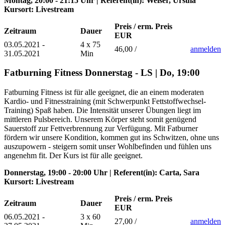
Montag, 20:00 - 21:15 Uhr | Referent(in): Weiser, Ursula
Kursort: Livestream
Preis / erm. Preis
Zeitraum
Dauer
EUR
03.05.2021 -
4 x 75
46,00 /
anmelden
31.05.2021
Min
Fatburning Fitness Donnerstag - LS | Do, 19:00
Fatburning Fitness ist für alle geeignet, die an einem moderaten
Kardio- und Fitnesstraining (mit Schwerpunkt Fettstoffwechsel-
Training) Spaß haben. Die Intensität unserer Übungen liegt im
mittleren Pulsbereich. Unserem Körper steht somit genügend
Sauerstoff zur Fettverbrennung zur Verfügung. Mit Fatburner
fördern wir unsere Kondition, kommen gut ins Schwitzen, ohne uns
auszupowern - steigern somit unser Wohlbefinden und fühlen uns
angenehm fit. Der Kurs ist für alle geeignet.
Donnerstag, 19:00 - 20:00 Uhr | Referent(in): Carta, Sara
Kursort: Livestream
Preis / erm. Preis
Zeitraum
Dauer
EUR
06.05.2021 -
3 x 60
27,00 /
anmelden