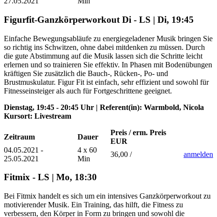
27.05.2021
Min
Figurfit-Ganzkörperworkout Di - LS | Di, 19:45
Einfache Bewegungsabläufe zu energiegeladener Musik bringen Sie
so richtig ins Schwitzen, ohne dabei mitdenken zu müssen. Durch
die gute Abstimmung auf die Musik lassen sich die Schritte leicht
erlernen und so trainieren Sie effektiv. In Phasen mit Bodenübungen
kräftigen Sie zusätzlich die Bauch-, Rücken-, Po- und
Brustmuskulatur. Figur Fit ist einfach, sehr effizient und sowohl für
Fitnesseinsteiger als auch für Fortgeschrittene geeignet.
Dienstag, 19:45 - 20:45 Uhr | Referent(in): Warmbold, Nicola
Kursort: Livestream
Preis / erm. Preis
Zeitraum
Dauer
EUR
04.05.2021 -
4 x 60
36,00 /
anmelden
25.05.2021
Min
Fitmix - LS | Mo, 18:30
Bei Fitmix handelt es sich um ein intensives Ganzkörperworkout zu
motivierender Musik. Ein Training, das hilft, die Fitness zu
verbessern, den Körper in Form zu bringen und sowohl die