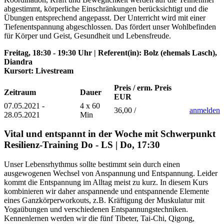
abgestimmt, körperliche Einschränkungen berücksichtigt und die
Übungen entsprechend angepasst. Der Unterricht wird mit einer
Tiefenentspannung abgeschlossen. Das fördert unser Wohlbefinden
für Körper und Geist, Gesundheit und Lebensfreude.
Freitag, 18:30 - 19:30 Uhr | Referent(in): Bolz (ehemals Lasch),
Diandra
Kursort: Livestream
Preis / erm. Preis
Zeitraum
Dauer
EUR
07.05.2021 -
4 x 60
36,00 /
anmelden
28.05.2021
Min
Vital und entspannt in der Woche mit Schwerpunkt
Resilienz-Training Do - LS | Do, 17:30
Unser Lebensrhythmus sollte bestimmt sein durch einen
ausgewogenen Wechsel von Anspannung und Entspannung. Leider
kommt die Entspannung im Alltag meist zu kurz. In diesem Kurs
kombinieren wir daher anspannende und entspannende Elemente
eines Ganzkörperworkouts, z.B. Kräftigung der Muskulatur mit
Yogaübungen und verschiedenen Entspannungstechniken.
Kennenlernen werden wir die fünf Tibeter, Tai-Chi, Qigong,