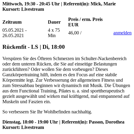
Mittwoch, 19:30 - 20:45 Uhr | Referent(in): Mick, Marie
Kursort: Livestream
Preis / erm. Preis
Zeitraum
Dauer
EUR
05.05.2021 -
4 x 75
46,00 /
anmelden
26.05.2021
Min
Rückenfit - LS | Di, 18:00
Verspüren Sie des Öfteren Schmerzen im Schulter-Nackenbereich
oder dem unteren Rücken, die Sie auf einseitige Belastungen
zurückführen? Oder wollen Sie dem vorbeugen? Dieses
Ganzkörpertraining hilft, indem es den Focus auf eine stabile
Körpermitte legt. Zur Verbesserung der allgemeinen Fitness und
zum Stressabbau beginnen wir dynamisch mit Musik. Die Übungen
aus dem Functional Training, Pilates u. a. sind sporttherapeutisch
gezielt ausgewählt und wirken mal kräftigend, mal entspannend auf
Muskeln und Faszien ein.
So verbessern Sie Ihr Wohlbefinden nachhaltig.
Dienstag, 18:00 - 19:00 Uhr | Referent(in): Passon, Dorothea
Kursort: Livestream