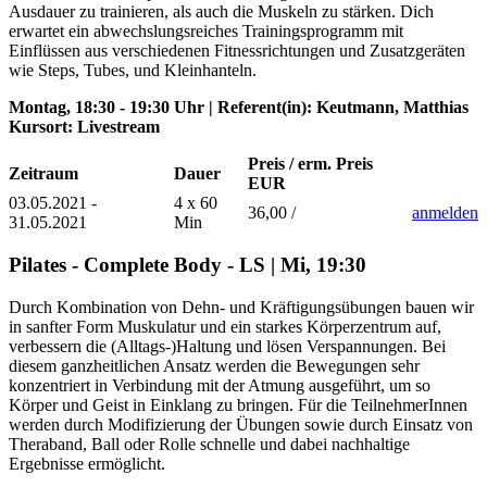
Ausdauer zu trainieren, als auch die Muskeln zu stärken. Dich
erwartet ein abwechslungsreiches Trainingsprogramm mit
Einflüssen aus verschiedenen Fitnessrichtungen und Zusatzgeräten
wie Steps, Tubes, und Kleinhanteln.
Montag, 18:30 - 19:30 Uhr | Referent(in): Keutmann, Matthias
Kursort: Livestream
Preis / erm. Preis
Zeitraum
Dauer
EUR
03.05.2021 -
4 x 60
36,00 /
anmelden
31.05.2021
Min
Pilates - Complete Body - LS | Mi, 19:30
Durch Kombination von Dehn- und Kräftigungsübungen bauen wir
in sanfter Form Muskulatur und ein starkes Körperzentrum auf,
verbessern die (Alltags-)Haltung und lösen Verspannungen. Bei
diesem ganzheitlichen Ansatz werden die Bewegungen sehr
konzentriert in Verbindung mit der Atmung ausgeführt, um so
Körper und Geist in Einklang zu bringen. Für die TeilnehmerInnen
werden durch Modifizierung der Übungen sowie durch Einsatz von
Theraband, Ball oder Rolle schnelle und dabei nachhaltige
Ergebnisse ermöglicht.