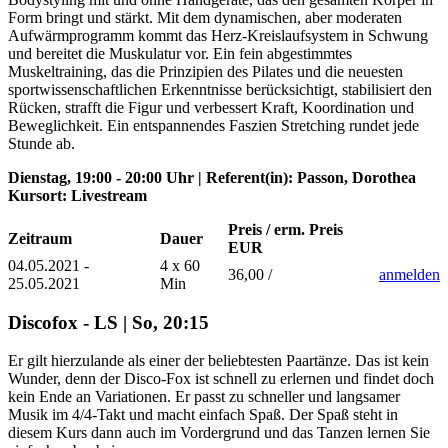
Form bringt und stärkt. Mit dem dynamischen, aber moderaten
Aufwärmprogramm kommt das Herz-Kreislaufsystem in Schwung
und bereitet die Muskulatur vor. Ein fein abgestimmtes
Muskeltraining, das die Prinzipien des Pilates und die neuesten
sportwissenschaftlichen Erkenntnisse berücksichtigt, stabilisiert den
Rücken, strafft die Figur und verbessert Kraft, Koordination und
Beweglichkeit. Ein entspannendes Faszien Stretching rundet jede
Stunde ab.
Dienstag, 19:00 - 20:00 Uhr | Referent(in): Passon, Dorothea
Kursort: Livestream
Preis / erm. Preis
Zeitraum
Dauer
EUR
04.05.2021 -
4 x 60
36,00 /
anmelden
25.05.2021
Min
Discofox - LS | So, 20:15
Er gilt hierzulande als einer der beliebtesten Paartänze. Das ist kein
Wunder, denn der Disco-Fox ist schnell zu erlernen und findet doch
kein Ende an Variationen. Er passt zu schneller und langsamer
Musik im 4/4-Takt und macht einfach Spaß. Der Spaß steht in
diesem Kurs dann auch im Vordergrund und das Tanzen lernen Sie