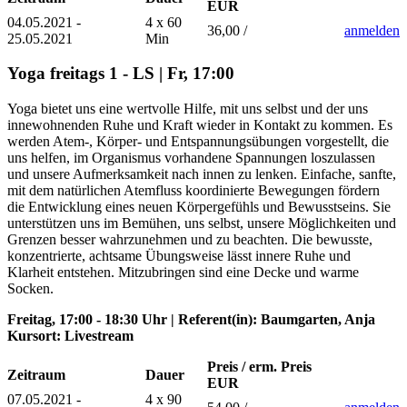
EUR
04.05.2021 -
4 x 60
36,00 /
anmelden
25.05.2021
Min
Yoga freitags 1 - LS | Fr, 17:00
Yoga bietet uns eine wertvolle Hilfe, mit uns selbst und der uns
innewohnenden Ruhe und Kraft wieder in Kontakt zu kommen. Es
werden Atem-, Körper- und Entspannungsübungen vorgestellt, die
uns helfen, im Organismus vorhandene Spannungen loszulassen
und unsere Aufmerksamkeit nach innen zu lenken. Einfache, sanfte,
mit dem natürlichen Atemfluss koordinierte Bewegungen fördern
die Entwicklung eines neuen Körpergefühls und Bewusstseins. Sie
unterstützen uns im Bemühen, uns selbst, unsere Möglichkeiten und
Grenzen besser wahrzunehmen und zu beachten. Die bewusste,
konzentrierte, achtsame Übungsweise lässt innere Ruhe und
Klarheit entstehen. Mitzubringen sind eine Decke und warme
Socken.
Freitag, 17:00 - 18:30 Uhr | Referent(in): Baumgarten, Anja
Kursort: Livestream
Preis / erm. Preis
Zeitraum
Dauer
EUR
07.05.2021 -
4 x 90