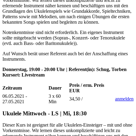
Vorkenntnisse. Wir lernen dieses unkomplizierte und leicht zu
erlernende Instrument näher kennen und beschäftigen uns mit den
Grundlagen des Ukulelenspiels wie Grundakkorde, Spieltechniken,
Patterns sowie mit Melodien, um nach einigen Übungen die ersten
bekannten Songs spielen und begleiten zu können.
Notenkenntnisse sind nicht erforderlich. Ein eigenes Instrument
sollte mitgebracht werden (Sopran-, Konzert- oder Tenorukulele
(evtl. auch Bass- oder Baritonukulele)).
Auf Wunsch berät unser Referent auch bei der Anschaffung eines
Instruments.
Donnerstag, 19:00 - 20:00 Uhr | Referent(in): Schug, Torben
Kursort: Livestream
Preis / erm. Preis
Zeitraum
Dauer
EUR
06.05.2021 -
3 x 60
34,50 /
anmelden
27.05.2021
Min
Ukulele Mittwoch - LS | Mi, 18:30
Dieser Kurs ist geeignet für alle Ukulelen-Einsteiger – mit und ohne
Vorkenntnisse. Wir lernen dieses unkomplizierte und leicht zu
erlernende Instrument näher kennen und beschäftigen uns mit den