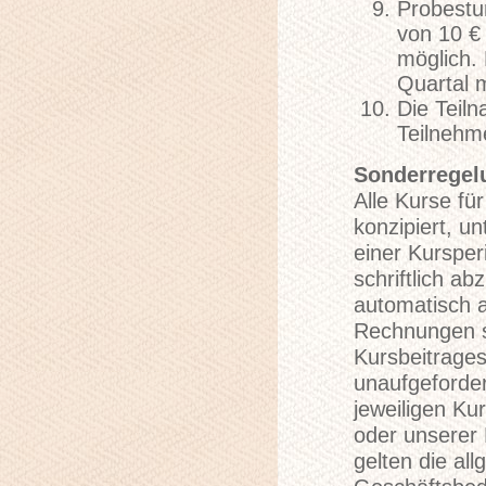
Probestu
von 10 €
möglich.
Quartal 
Die Teiln
Teilnehme
Sonderregel
Alle Kurse fü
konzipiert, u
einer Kursperi
schriftlich a
automatisch a
Rechnungen s
Kursbeitrage
unaufgeforder
jeweiligen K
oder unserer
gelten die al