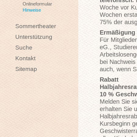
telefonisch.
E
Onlineformular
Woche vor Kur
Hinweise
Wochen erstat
75% der ausg
Sommertheater
Ermäßigung
Unterstützung
Für Mitglie
eG., Studiere
Suche
Arbeitsloseng
Kontakt
bei Nachweis
Sitemap
auch, wenn S
Rabatt
Halbjahresra
10 % Geschw
Melden Sie si
erhalten Sie
Halbjahresrab
Kursbeginn ge
Geschwisterra