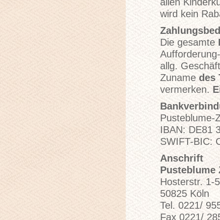
allen Kinder
wird kein Rab
Zahlungsbe
Die gesamte
Aufforderung-
allg. Geschäf
Zuname
des 
vermerken.
E
Bankverbind
Pusteblume-
IBAN: DE81 3
SWIFT-BIC:
Anschrift
Pusteblume 
Hosterstr. 1-5
50825 Köln
Tel. 0221/ 95
Fax 0221/ 28