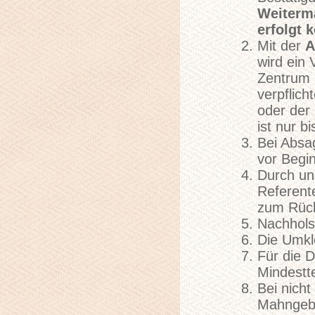
Weiterma
erfolgt 
Mit der
A
wird ein
Zentrum 
verpflich
oder der
ist nur b
Bei Absa
vor Begi
Durch un
Referent
zum Rückt
Nachhols
Die Umkle
Für die D
Mindestte
Bei nich
Mahngebü