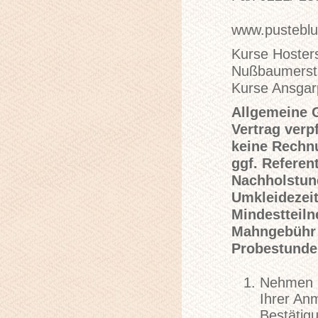
www.pusteblu
Kurse Hosters
Nußbaumerst
Kurse Ansgarp
Allgemeine 
Vertrag verp
keine Rechn
ggf. Refere
Nachholstun
Umkleidezeit
Mindestteil
Mahngebühr 
Probestunde
Nehmen Si
Ihrer Anm
Bestätig